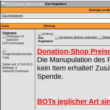
Das Regelwerk
Beiträge zu d
Das Regelwerk
Autor
Beitrag
Shakugan
Das
Regelwerk
GrÃ¼nschnabel
Donation-Shop Preis
Die Manupulation des 
Dabei seit: 27.04.2013
kein Item erhaltet! Zusä
Beiträge: 3
Herkunft: Dortmund
Spende.
BOTs jeglicher Art si