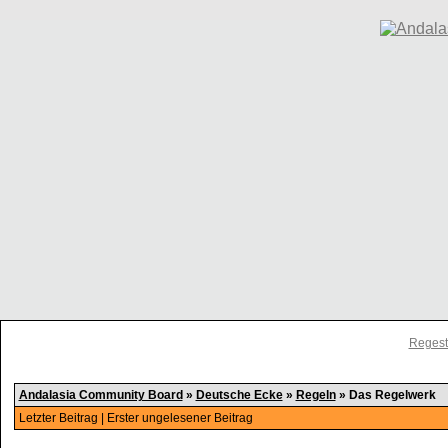
Regest
Andalasia Community Board
»
Deutsche Ecke
»
Regeln
»
Das Regelwerk
Letzter Beitrag
|
Erster ungelesener Beitrag