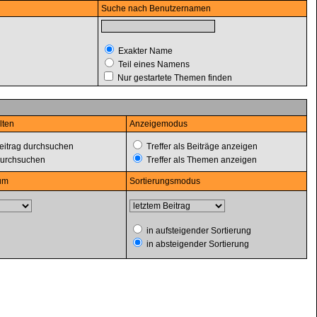
Suche nach Benutzernamen
Exakter Name
Teil eines Namens
Nur gestartete Themen finden
lten
Anzeigemodus
itrag durchsuchen
Treffer als Beiträge anzeigen
durchsuchen
Treffer als Themen anzeigen
um
Sortierungsmodus
in aufsteigender Sortierung
in absteigender Sortierung