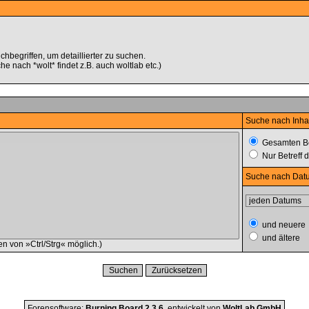
begriffen, um detaillierter zu suchen.
e nach *wolt* findet z.B. auch woltlab etc.)
Suche nach Inha
Gesamten Be
Nur Betreff 
Suche nach Dat
und neuere
und ältere
n von »Ctrl/Strg« möglich.)
Forensoftware:
Burning Board 2.3.6
, entwickelt von
WoltLab GmbH