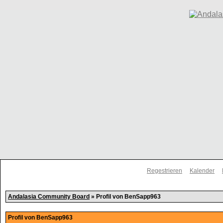
Regestrieren
Kalender
Andalasia Community Board
» Profil von BenSapp963
Profil von BenSapp963