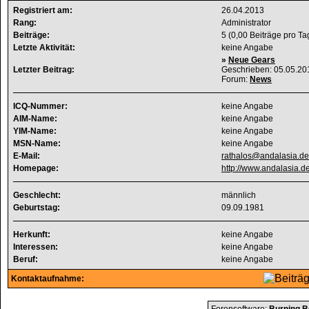
Registriert am:
26.04.2013
Rang:
Administrator
Beiträge:
5 (0,00 Beiträge pro Ta
Letzte Aktivität:
keine Angabe
»
Neue Gears
Letzter Beitrag:
Geschrieben: 05.05.2
Forum:
News
ICQ-Nummer:
keine Angabe
AIM-Name:
keine Angabe
YIM-Name:
keine Angabe
MSN-Name:
keine Angabe
E-Mail:
rathalos@andalasia.de
Homepage:
http://www.andalasia.d
Geschlecht:
männlich
Geburtstag:
09.09.1981
Herkunft:
keine Angabe
Interessen:
keine Angabe
Beruf:
keine Angabe
Kontaktaufnahme: