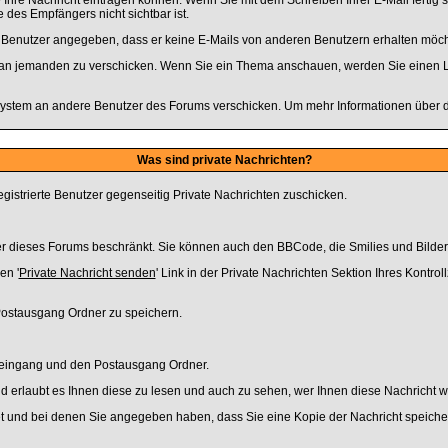
 Ihre Nachricht eintragen können. Wenn Sie mit dem Schreiben Ihrer E-Mail fertig s
des Empfängers nicht sichtbar ist.
ser Benutzer angegeben, dass er keine E-Mails von anderen Benutzern erhalten möch
a an jemanden zu verschicken. Wenn Sie ein Thema anschauen, werden Sie einen Li
stem an andere Benutzer des Forums verschicken. Um mehr Informationen über die
Was sind private Nachrichten?
egistrierte Benutzer gegenseitig Private Nachrichten zuschicken.
tzer dieses Forums beschränkt. Sie können auch den BBCode, die Smilies und Bilde
en '
Private Nachricht senden
' Link in der Private Nachrichten Sektion Ihres Kontro
 Postausgang Ordner zu speichern.
steingang und den Postausgang Ordner.
 erlaubt es Ihnen diese zu lesen und auch zu sehen, wer Ihnen diese Nachricht w
et und bei denen Sie angegeben haben, dass Sie eine Kopie der Nachricht speich