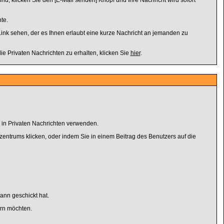
ind, klicken Sie den [E-Mail senden] Knopf und Ihre Nachricht wird sofort
te.
nk sehen, der es Ihnen erlaubt eine kurze Nachricht an jemanden zu
 Privaten Nachrichten zu erhalten, klicken Sie
hier
.
r in Privaten Nachrichten verwenden.
llzentrums klicken, oder indem Sie in einem Beitrag des Benutzers auf die
ann geschickt hat.
ern möchten.