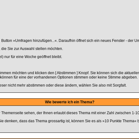
utton »Umfragen hinzufügen...«. Daraufhin öffnet sich ein neues Fenster - der Um
die Sie zur Auswahl stellen möchten.
) nur für eine Woche geöffnet bleibt.
timmen möchten und klicken den [ Abstimmen ] Knopf. Sie können sich die aktuell
Sie können für eine der vorhandenen Optionen stimmen oder keine Stimme abgeben.
eser nicht mehr abstimmen oder diese ändern, wählen Sie also mit Sorgfalt.
Wie bewerte ich ein Thema?
Themenseite sehen, der Ihnen erlaubt dieses Thema mit einer Zahl zwischen 1-10
 Sie denken, dass das Thema grossartig ist, können Sie es als »10 Punkte Thema« 