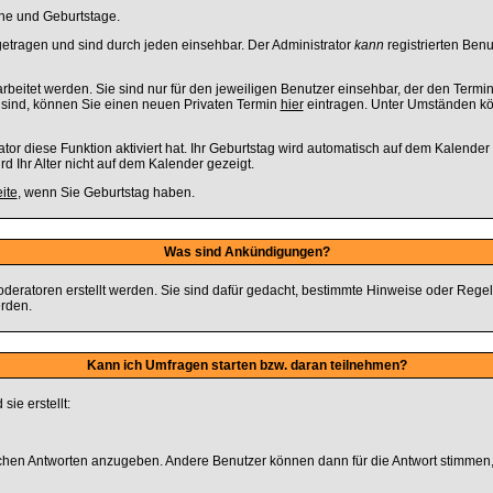
ine und Geburtstage.
tragen und sind durch jeden einsehbar. Der Administrator
kann
registrierten Benu
eitet werden. Sie sind nur für den jeweiligen Benutzer einsehbar, der den Termin e
r sind, können Sie einen neuen Privaten Termin
hier
eintragen. Unter Umständen kön
r diese Funktion aktiviert hat. Ihr Geburtstag wird automatisch auf dem Kalender
d Ihr Alter nicht auf dem Kalender gezeigt.
ite
, wenn Sie Geburtstag haben.
Was sind Ankündigungen?
deratoren erstellt werden. Sie sind dafür gedacht, bestimmte Hinweise oder Rege
rden.
Kann ich Umfragen starten bzw. daran teilnehmen?
ie erstellt:
glichen Antworten anzugeben. Andere Benutzer können dann für die Antwort stimme