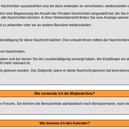
 Nachrichten auszuwählen und sie dann entweder zu verschieben, weiterzuleiten 
lich eine Begrenzung der Anzahl der Privaten Nachrichten eingestellt hat, die Sie
te Nachrichten löschen. In Ihrer Ordnerübersicht finden Sie eine Anzeige wieviel Pl
t zu antworten oder sie an andere Benutzer weiterzuleiten.
bestätigung für diese Nachricht wählen. Dies erlaubt Ihnen mittels der Nachrich
sene Nachrichten.
 haben und bei denen Sie die Lesebestätigung verlangt haben, der Empfänger sie a
t mehr relevant ist.
ts gelesen wurden. Der Zeitpunkt, wann er diese Nachricht gelesen hat wird ebens
Wie verwende ich die Mitgliederliste?
ieses Forums. Sie können die Benutzerliste alphabetisch nach Benutzername, nach 
Wie benutze ich den Kalender?