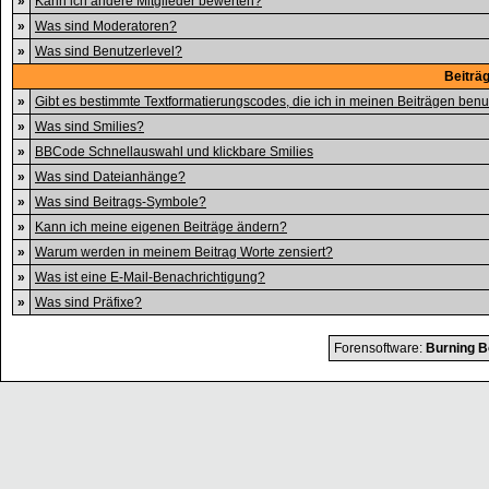
»
Kann ich andere Mitglieder bewerten?
»
Was sind Moderatoren?
»
Was sind Benutzerlevel?
Beiträ
»
Gibt es bestimmte Textformatierungscodes, die ich in meinen Beiträgen ben
»
Was sind Smilies?
»
BBCode Schnellauswahl und klickbare Smilies
»
Was sind Dateianhänge?
»
Was sind Beitrags-Symbole?
»
Kann ich meine eigenen Beiträge ändern?
»
Warum werden in meinem Beitrag Worte zensiert?
»
Was ist eine E-Mail-Benachrichtigung?
»
Was sind Präfixe?
Forensoftware:
Burning B