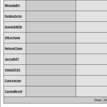
MirandaBri
DebbraSchn
Dong184936
AliLechuga
NelsonCham
Jarrod54T
Viola22C01
Concepcion
CarmaMcmil
Zeige