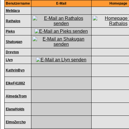
Benutzername
E-Mail
Homepage
Melidara
Rathalos
Pieks
Shakugan
Dreytos
Llyn
KathrinByn
ElkeF41882
AlmedaTrom
ElanaHolds
ElmoZercho