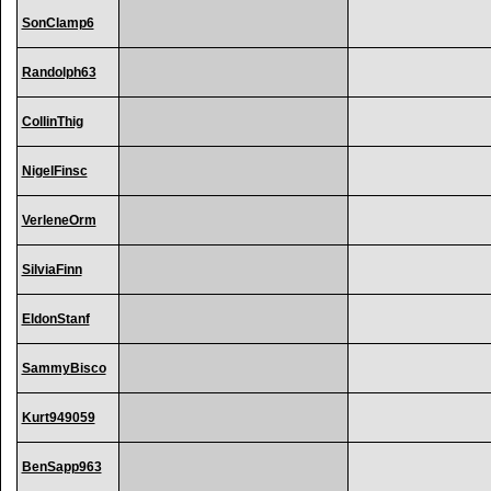
SonClamp6
Randolph63
CollinThig
NigelFinsc
VerleneOrm
SilviaFinn
EldonStanf
SammyBisco
Kurt949059
BenSapp963