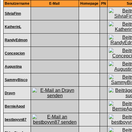
Benutzername
E-Mail
Homepage
PN
Su
SilviaFinn
KatherinL
RandyEdmon
Concepcion
Augustina
SammyBisco
Drayn
BernieApod
bestboyvn87