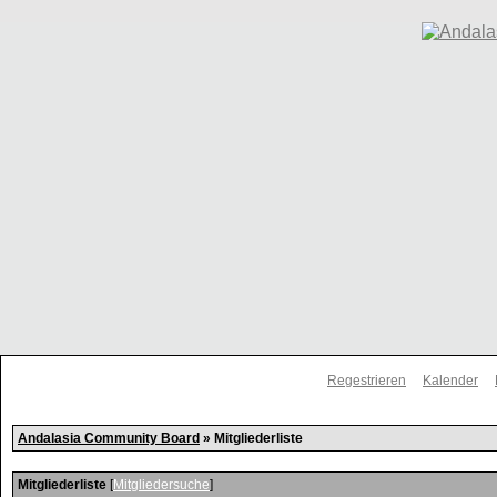
Regestrieren
Kalender
Andalasia Community Board
» Mitgliederliste
Mitgliederliste
[
Mitgliedersuche
]