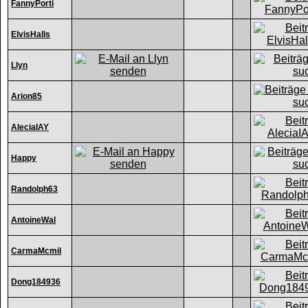
FannyPorti
ElvisHalls
Llyn
Arion85
AleciaIAY
Happy
Randolph63
AntoineWal
CarmaMcmil
Dong184936