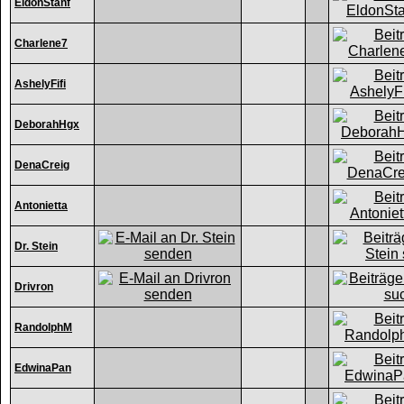
EldonStanf
Charlene7
AshelyFifi
DeborahHgx
DenaCreig
Antonietta
Dr. Stein
Drivron
RandolphM
EdwinaPan