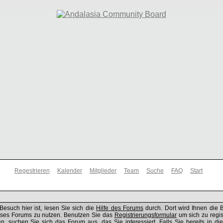
Regestrieren
Kalender
Mitglieder
Team
Suche
FAQ
Start
Besuch hier ist, lesen Sie sich die
Hilfe des Forums
durch. Dort wird Ihnen die 
ieses Forums zu nutzen. Benutzen Sie das
Registrierungsformular
um sich zu regis
, suchen Sie sich das Forum aus, das Sie interessiert. Falls Sie bereits in di