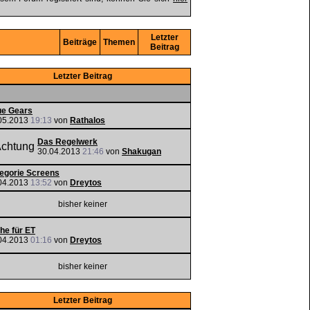
Letzter
Beiträge
Themen
Beitrag
Letzter Beitrag
e Gears
05.2013
19:13
von
Rathalos
Das Regelwerk
30.04.2013
21:46
von
Shakugan
egorie Screens
04.2013
13:52
von
Dreytos
bisher keiner
he für ET
04.2013
01:16
von
Dreytos
bisher keiner
Letzter Beitrag