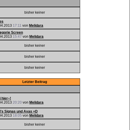
bisher keiner
es
04.2013
17:11
von
Melidara
egorie Screen
04.2013
15:47
von
Melidara
bisher keiner
bisher keiner
bisher keiner
Letzter Beitrag
i hier~!
04.2013
20:20
von
Melidara
i's Signas und Avas =D
04.2013
18:05
von
Melidara
bisher keiner