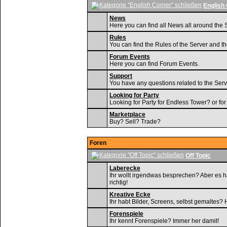
English
News
Here you can find all News all around the 
Rules
You can find the Rules of the Server and t
Forum Events
Here you can find Forum Events.
Support
You have any questions related to the Serv
Looking for Party
Looking for Party for Endless Tower? or fo
Marketplace
Buy? Sell? Trade?
Foren
Off Topic
Laberecke
Ihr wollt irgendwas besprechen? Aber es ha
richtig!
Kreative Ecke
Ihr habt Bilder, Screens, selbst gemaltes? H
Forenspiele
Ihr kennt Forenspiele? Immer her damit!