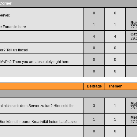
 Corner
0
0
Server.
Rul
1
1
he Forum in here.
27.
Cat
4
4
29.
0
0
er? Tell us those!
0
0
r MvPs? Then you are absolutely right here!
0
0
Beiträge
Themen
Mel
t nichts mit dem Server zu tun? Hier seid ihr
3
1
28.
Mel
1
1
ier könnt ihr eurer Kreativität freien Lauf lassen.
27.
0
0