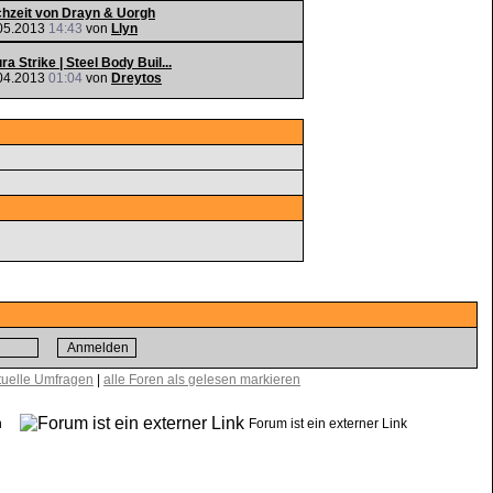
hzeit von Drayn & Uorgh
05.2013
14:43
von
Llyn
ra Strike | Steel Body Buil...
04.2013
01:04
von
Dreytos
tuelle Umfragen
|
alle Foren als gelesen markieren
sen
Forum ist ein externer Link