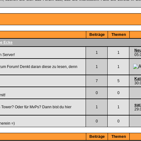
Beiträge
Themen
e Ecke
Neu
1
1
n Server!
05.
 zum Forum! Denkt daran diese zu lesen, denn
1
1
Kat
7
5
30.
0
0
mit!
suc
ss Tower? Oder für MvPs? Dann bist du hier
1
1
29.
0
0
herein =)
Beiträge
Themen