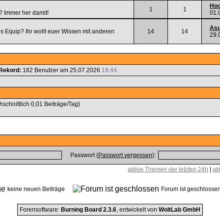
Hoc
1
1
? Immer her damit!
01.
Asu
es Equip? Ihr wollt euer Wissen mit anderen
14
14
29.
Rekord:
182 Benutzer am 25.07.2026
19:44
.
hschnittlich 0,01 Beiträge/Tag)
Passwort (
Passwort vergessen
):
aktive Themen der letzten 24h
|
ak
keine neuen Beiträge
Forum ist geschlos
Forensoftware:
Burning Board 2.3.6
, entwickelt von
WoltLab GmbH