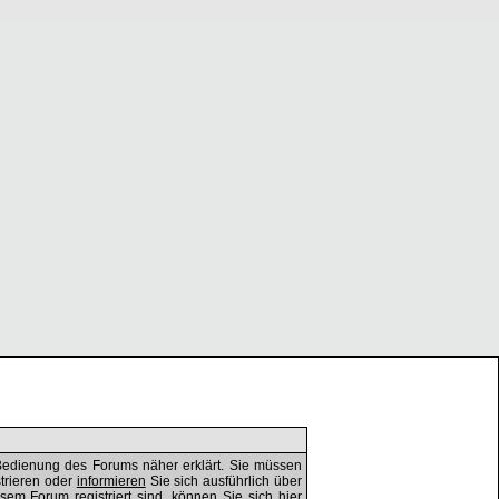
Bedienung des Forums näher erklärt. Sie müssen
trieren oder
informieren
Sie sich ausführlich über
esem Forum registriert sind, können Sie sich
hier