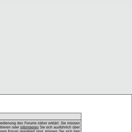
Bedienung des Forums näher erklärt. Sie müssen
trieren oder
informieren
Sie sich ausführlich über
esem Forum registriert sind, können Sie sich
hier