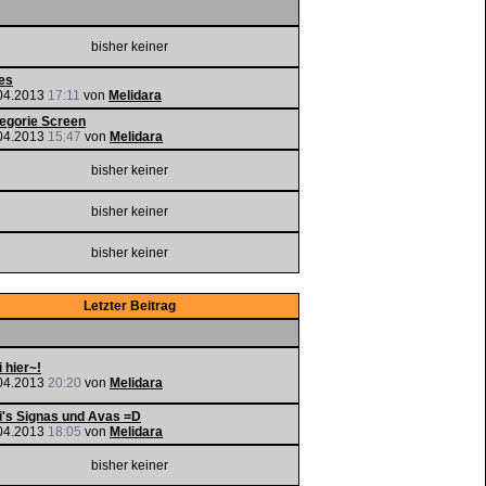
bisher keiner
es
04.2013
17:11
von
Melidara
egorie Screen
04.2013
15:47
von
Melidara
bisher keiner
bisher keiner
bisher keiner
Letzter Beitrag
i hier~!
04.2013
20:20
von
Melidara
i's Signas und Avas =D
04.2013
18:05
von
Melidara
bisher keiner