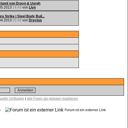
hzeit von Drayn & Uorgh
05.2013
14:43
von
Llyn
ra Strike | Steel Body Buil...
04.2013
01:04
von
Dreytos
tuelle Umfragen
|
alle Foren als gelesen markieren
sen
Forum ist ein externer Link