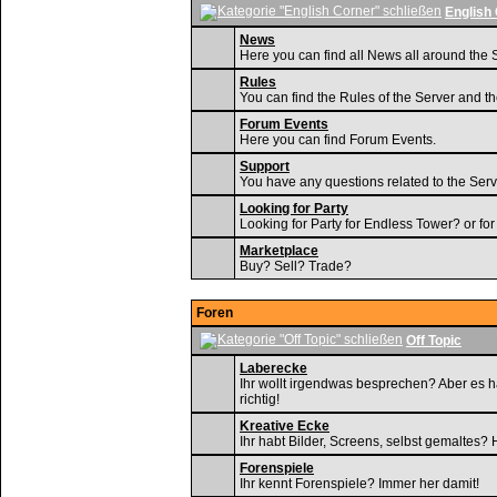
English
News
Here you can find all News all around the 
Rules
You can find the Rules of the Server and t
Forum Events
Here you can find Forum Events.
Support
You have any questions related to the Serv
Looking for Party
Looking for Party for Endless Tower? or fo
Marketplace
Buy? Sell? Trade?
Foren
Off Topic
Laberecke
Ihr wollt irgendwas besprechen? Aber es ha
richtig!
Kreative Ecke
Ihr habt Bilder, Screens, selbst gemaltes? H
Forenspiele
Ihr kennt Forenspiele? Immer her damit!