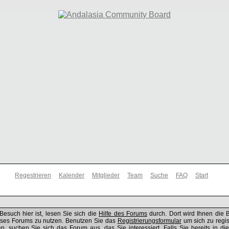
Regestrieren
Kalender
Mitglieder
Team
Suche
FAQ
Start
Besuch hier ist, lesen Sie sich die
Hilfe des Forums
durch. Dort wird Ihnen die 
ieses Forums zu nutzen. Benutzen Sie das
Registrierungsformular
um sich zu regis
, suchen Sie sich das Forum aus, das Sie interessiert. Falls Sie bereits in di