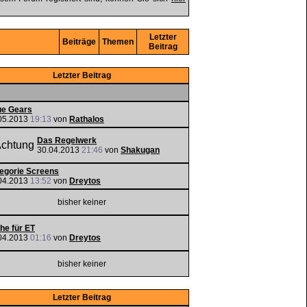
Letzter
Beiträge
Themen
Beitrag
Letzter Beitrag
e Gears
05.2013
19:13
von
Rathalos
Das Regelwerk
30.04.2013
21:46
von
Shakugan
egorie Screens
04.2013
13:52
von
Dreytos
bisher keiner
he für ET
04.2013
01:16
von
Dreytos
bisher keiner
Letzter Beitrag