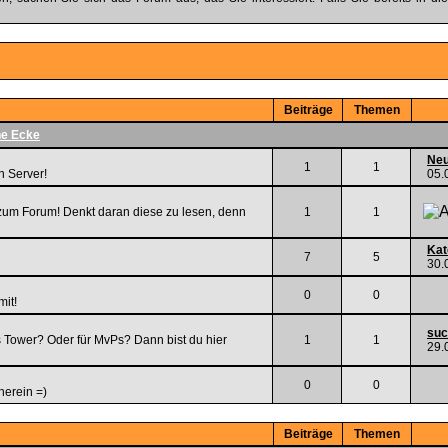
Beiträge
Themen
e Ecke
Neu
1
1
n Server!
05.
 zum Forum! Denkt daran diese zu lesen, denn
1
1
Kat
7
5
30.
0
0
mit!
suc
ss Tower? Oder für MvPs? Dann bist du hier
1
1
29.
0
0
herein =)
Beiträge
Themen