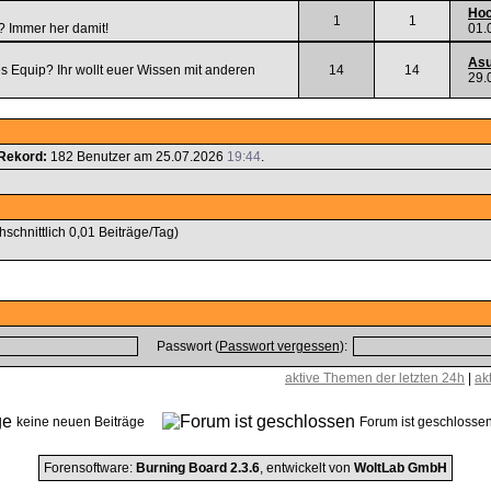
Hoc
1
1
? Immer her damit!
01.
Asu
es Equip? Ihr wollt euer Wissen mit anderen
14
14
29.
Rekord:
182 Benutzer am 25.07.2026
19:44
.
hschnittlich 0,01 Beiträge/Tag)
Passwort (
Passwort vergessen
):
aktive Themen der letzten 24h
|
ak
keine neuen Beiträge
Forum ist geschlos
Forensoftware:
Burning Board 2.3.6
, entwickelt von
WoltLab GmbH