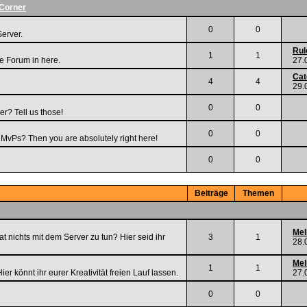
 Corner
0
0
Server.
Rul
1
1
he Forum in here.
27.
Cat
4
4
29.
0
0
er? Tell us those!
0
0
r MvPs? Then you are absolutely right here!
0
0
Beiträge
Themen
Mel
t nichts mit dem Server zu tun? Hier seid ihr
3
1
28.
Mel
1
1
ier könnt ihr eurer Kreativität freien Lauf lassen.
27.
0
0