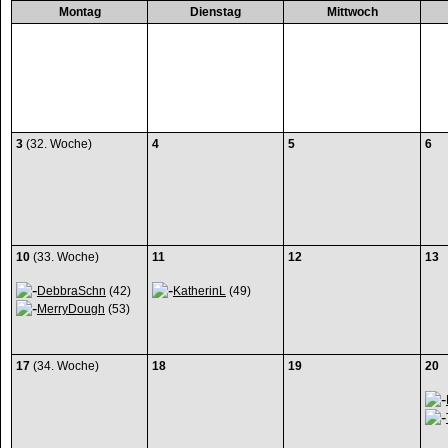
Montag
Dienstag
Mittwoch
3
(32. Woche)
4
5
6
10
(33. Woche)
11
12
13
DebbraSchn
(42)
KatherinL
(49)
MerryDough
(53)
17
(34. Woche)
18
19
20