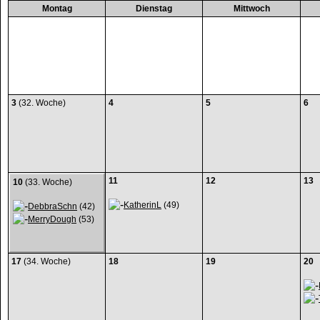
Montag
Dienstag
Mittwoch
3
(32. Woche)
4
5
6
11
12
13
10
(33. Woche)
KatherinL
(49)
DebbraSchn
(42)
MerryDough
(53)
17
(34. Woche)
18
19
20